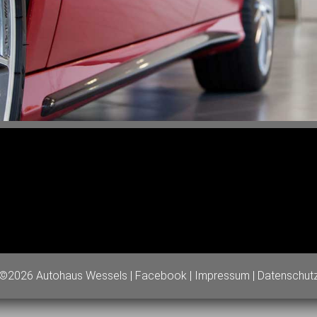
©2026 Autohaus Wessels |
Facebook
|
Impressum
|
Datenschut