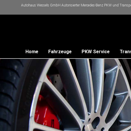
Autohaus Wessels GmbH Autorisierter Mercedes-Benz PKW und Transpor
Home
Fahrzeuge
PKW Service
Tran