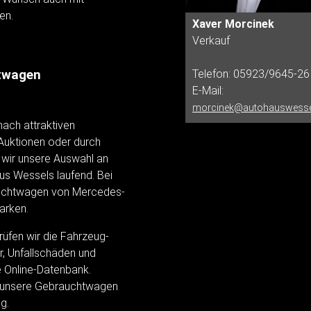
en.
Xaver Morcinek
Verkauf
Telefon: 05923/9645-26
htwagen
E-Mail:
morcinek@autohauswesse
nach attraktiven
Auktionen oder durch
 wir unsere Auswahl an
us Wessels laufend. Bei
auchtwagen von Mercedes-
arken.
üfen wir die Fahrzeug-
r, Unfallschäden und
 Online-Datenbank.
le unsere Gebrauchtwagen
g.