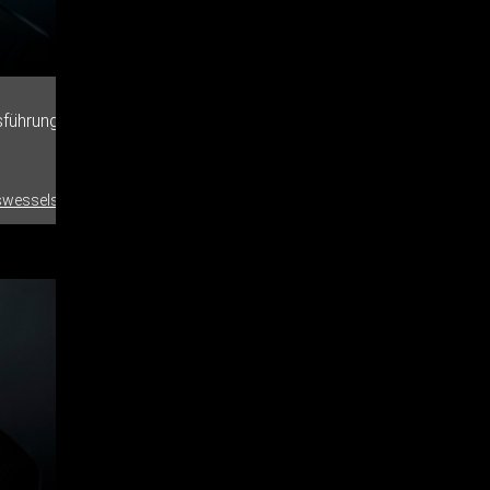
sführung
wessels.de