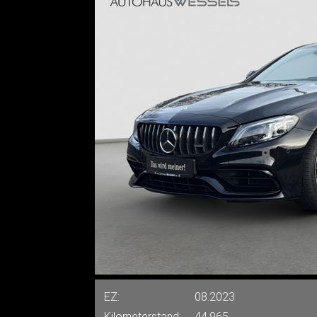
EZ:
08.2023
Kilometerstand:
44.965