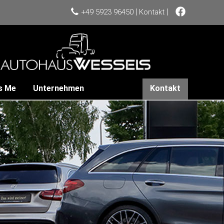
|
|
+49 5923 96450
Kontakt
s Me
Unternehmen
Kontakt