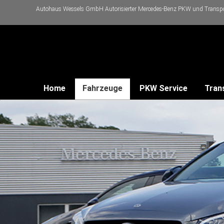
Autohaus Wessels GmbH Autorisierter Mercedes-Benz PKW und Transpor
Home
Fahrzeuge
PKW Service
Tran
Terminvereinbarung