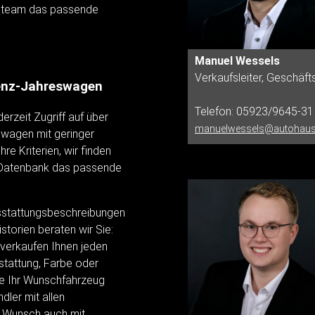
fsteam das passende
Manuel Wessels
Verkaufsleiter, Geschäft
enz-Jahreswagen
Telefon: 05923/9645-31
rzeit Zugriff auf über
manuelwessels@autohaus
wagen mit geringer
re Kriterien, wir finden
e-Datenbank das passende
Ausstattungsbeschreibungen
storien beraten wir Sie:
 verkaufen Ihnen jeden
stattung, Farbe oder
Sie Ihr Wunschfahrzeug
ler mit allen
f Wunsch auch mit