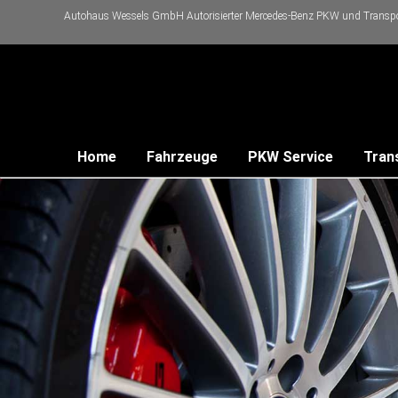
Autohaus Wessels GmbH Autorisierter Mercedes-Benz PKW und Transpor
Home
Fahrzeuge
PKW Service
Tran