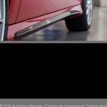
©2026 Autohaus Wessels |
Facebook
|
Impressum
|
Datenschut