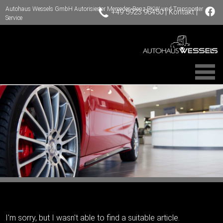
Autohaus Wessels GmbH Autorisierter Mercedes-Benz PKW und Transporter
|
|
+49 5923 96450
Kontakt
Service
I'm sorry, but I wasn't able to find a suitable article.