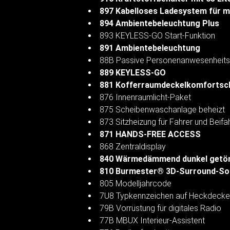
897 Kabelloses Ladesystem für m
894 Ambientebeleuchtung Plus
893 KEYLESS-GO Start-Funktion
891 Ambientebeleuchtung
88B Passive Personenanwesenheits
889 KEYLESS-GO
881 Kofferraumdeckelkomfortsc
876 Innenraumlicht-Paket
875 Scheibenwaschanlage beheizt
873 Sitzheizung für Fahrer und Beifa
871 HANDS-FREE ACCESS
868 Zentraldisplay
840 Wärmedämmend dunkel getön
810 Burmester® 3D-Surround-S
805 Modelljahrcode
7U8 Typkennzeichen auf Heckdeckel
79B Vorrüstung für digitales Radio
77B MBUX Interieur-Assistent