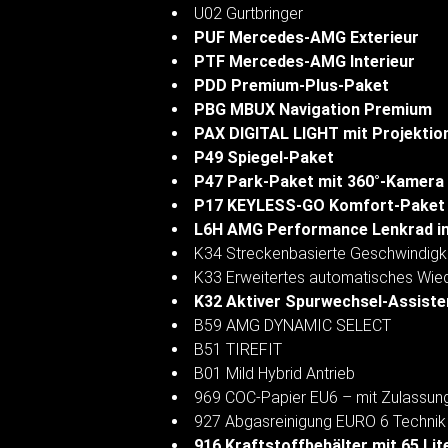
U02 Gurtbringer
PUF Mercedes-AMG Exterieur
PTF Mercedes-AMG Interieur
PDD Premium-Plus-Paket
PBG MBUX Navigation Premium
PAX DIGITAL LIGHT mit Projektio
P49 Spiegel-Paket
P47 Park-Paket mit 360°-Kamera
P17 KEYLESS-GO Komfort-Paket
L6H AMG Performance Lenkrad i
K34 Streckenbasierte Geschwindigk
K33 Erweitertes automatisches Wie
K32 Aktiver Spurwechsel-Assiste
B59 AMG DYNAMIC SELECT
B51 TIREFIT
B01 Mild Hybrid Antrieb
969 COC-Papier EU6 – mit Zulassung
927 Abgasreinigung EURO 6 Technik
916 Kraftstoffbehälter mit 65 Lite