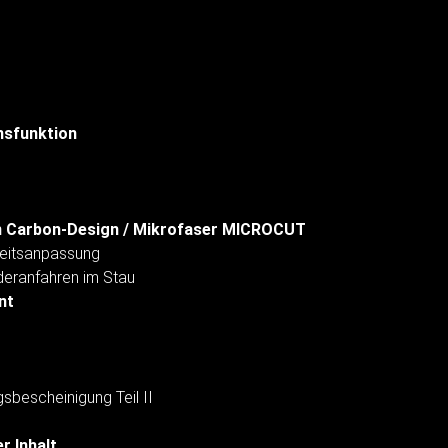
nsfunktion
n Carbon-Design / Mikrofaser MICROCUT
eitsanpassung
deranfahren im Stau
nt
sbescheinigung Teil II
r Inhalt