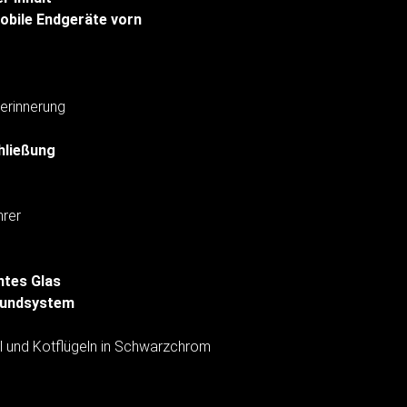
obile Endgeräte vorn
erinnerung
hließung
hrer
tes Glas
oundsystem
 und Kotflügeln in Schwarzchrom