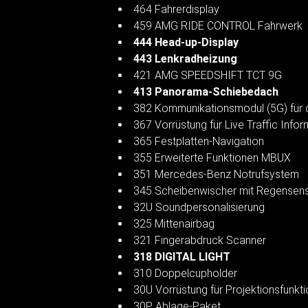
464 Fahrerdisplay
459 AMG RIDE CONTROL Fahrwerk
444 Head-up-Display
443 Lenkradheizung
421 AMG SPEEDSHIFT TCT 9G
413 Panorama-Schiebedach
382 Kommunikationsmodul (5G) für 
367 Vorrüstung für Live Traffic Infor
365 Festplatten-Navigation
355 Erweiterte Funktionen MBUX
351 Mercedes-Benz Notrufsystem
345 Scheibenwischer mit Regensen
32U Soundpersonalisierung
325 Mittenairbag
321 Fingerabdruck Scanner
318 DIGITAL LIGHT
310 Doppelcupholder
30U Vorrüstung für Projektionsfunkti
30P Ablage-Paket