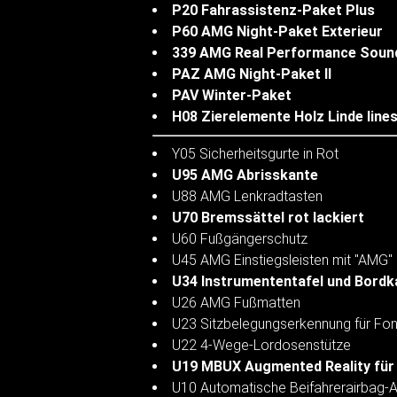
P20 Fahrassistenz-Paket Plus
P60 AMG Night-Paket Exterieur
339 AMG Real Performance Soun
PAZ AMG Night-Paket II
PAV Winter-Paket
H08 Zierelemente Holz Linde line
Y05 Sicherheitsgurte in Rot
U95 AMG Abrisskante
U88 AMG Lenkradtasten
U70 Bremssättel rot lackiert
U60 Fußgängerschutz
U45 AMG Einstiegsleisten mit "AMG" 
U34 Instrumententafel und Bordk
U26 AMG Fußmatten
U23 Sitzbelegungserkennung für Fon
U22 4-Wege-Lordosenstütze
U19 MBUX Augmented Reality für
U10 Automatische Beifahrerairbag-