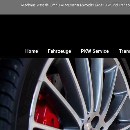
Autohaus Wessels GmbH Autorisierter Mercedes-Benz PKW und Transpor
Home
Fahrzeuge
PKW Service
Tran
ereinbarung