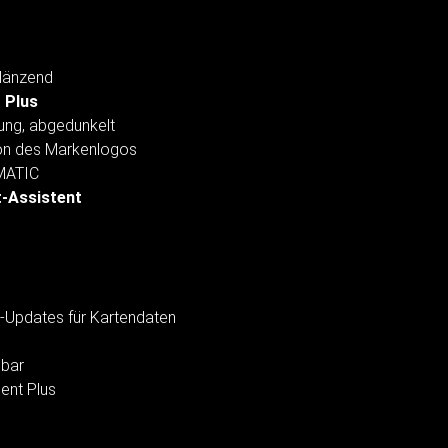
glänzend
 Plus
ung, abgedunkelt
ion des Markenlogos
RMATIC
t-Assistent
s-Updates für Kartendaten
pbar
ent Plus