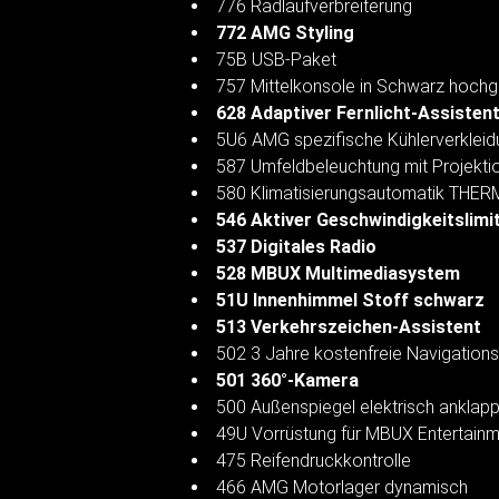
776 Radlaufverbreiterung
772 AMG Styling
75B USB-Paket
757 Mittelkonsole in Schwarz hoch
628 Adaptiver Fernlicht-Assistent
5U6 AMG spezifische Kühlerverkleid
587 Umfeldbeleuchtung mit Projekt
580 Klimatisierungsautomatik THE
546 Aktiver Geschwindigkeitslimi
537 Digitales Radio
528 MBUX Multimediasystem
51U Innenhimmel Stoff schwarz
513 Verkehrszeichen-Assistent
502 3 Jahre kostenfreie Navigation
501 360°-Kamera
500 Außenspiegel elektrisch anklap
49U Vorrüstung für MBUX Entertainm
475 Reifendruckkontrolle
466 AMG Motorlager dynamisch