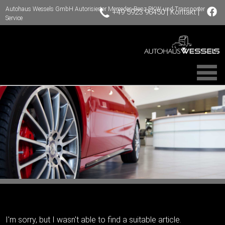
Autohaus Wessels GmbH Autorisierter Mercedes-Benz PKW und Transporter
|
|
+49 5923 96450
Kontakt
Service
I'm sorry, but I wasn't able to find a suitable article.