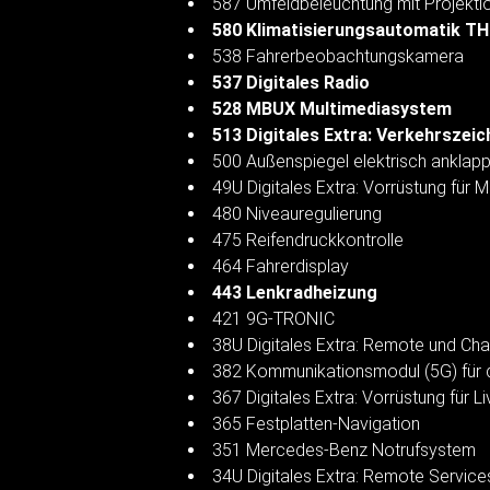
587 Umfeldbeleuchtung mit Projekt
580 Klimatisierungsautomatik 
538 Fahrerbeobachtungskamera
537 Digitales Radio
528 MBUX Multimediasystem
513 Digitales Extra: Verkehrszei
500 Außenspiegel elektrisch anklap
49U Digitales Extra: Vorrüstung für 
480 Niveauregulierung
475 Reifendruckkontrolle
464 Fahrerdisplay
443 Lenkradheizung
421 9G-TRONIC
38U Digitales Extra: Remote und Cha
382 Kommunikationsmodul (5G) für d
367 Digitales Extra: Vorrüstung für Li
365 Festplatten-Navigation
351 Mercedes-Benz Notrufsystem
34U Digitales Extra: Remote Servic