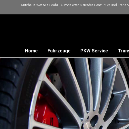
Autohaus Wessels GmbH Autorisierter Mercedes-Benz PKW und Transpor
Home
Fahrzeuge
PKW Service
Tran
rung