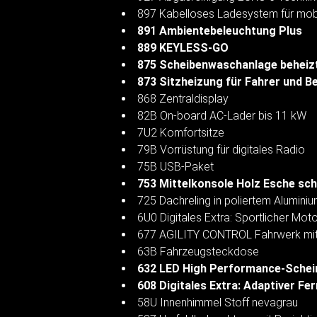
897 Kabelloses Ladesystem für mob
891 Ambientebeleuchtung Plus
889 KEYLESS-GO
875 Scheibenwaschanlage beheiz
873 Sitzheizung für Fahrer und B
868 Zentraldisplay
82B On-board AC-Lader bis 11 kW
7U2 Komfortsitze
79B Vorrüstung für digitales Radio
75B USB-Paket
753 Mittelkonsole Holz Esche sc
725 Dachreling in poliertem Alumini
6U0 Digitales Extra: Sportlicher Mo
677 AGILITY CONTROL Fahrwerk mit
63B Fahrzeugsteckdose
632 LED High Performance-Schei
608 Digitales Extra: Adaptiver Fe
58U Innenhimmel Stoff nevagrau