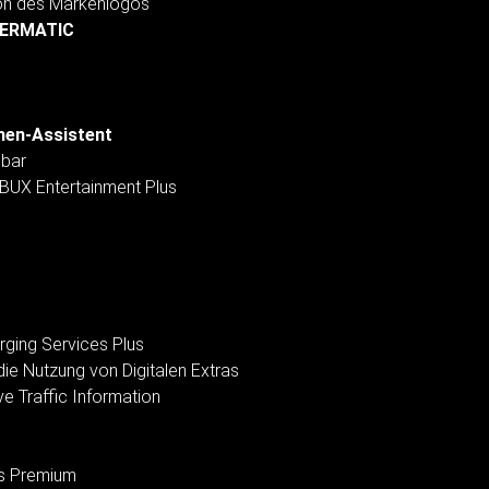
ion des Markenlogos
THERMATIC
chen-Assistent
pbar
MBUX Entertainment Plus
rging Services Plus
ie Nutzung von Digitalen Extras
ve Traffic Information
es Premium