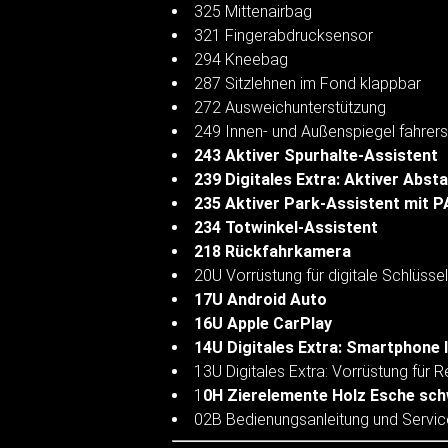
325 Mittenairbag
321 Fingerabdrucksensor
294 Kneebag
287 Sitzlehnen im Fond klappbar
272 Ausweichunterstützung
249 Innen- und Außenspiegel fahrer
243 Aktiver Spurhalte-Assistent
239 Digitales Extra: Aktiver Abs
235 Aktiver Park-Assistent mit
234 Totwinkel-Assistent
218 Rückfahrkamera
20U Vorrüstung für digitale Schlüss
17U Android Auto
16U Apple CarPlay
14U Digitales Extra: Smartphone 
13U Digitales Extra: Vorrüstung für
1
0H Zierelemente Holz Esche sch
02B Bedienungsanleitung und Servic