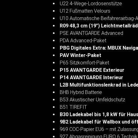
U22 4-Wege-Lordosenstütze
U12 Fußmatten Velours
U10 Automatische Beifahrerairbag-
R09 48,3 cm (19") Leichtmetallrä
PSE AVANTGARDE Advanced
PDA Advanced-Paket
PBG Digitales Extra: MBUX Navig
PAV Winter-Paket
P65 Sitzkomfort-Paket
P15 AVANTGARDE Exterieur
P14 AVANTGARDE Interieur
L2B Multifunktionslenkrad in Led
BHB Hybrid Batterie
B53 Akustischer Umfeldschutz
B51 TIREFIT
B30 Ladekabel bis 1,8 kW für Hau
9B2 Ladekabel für Wallbox und öff
969 COC-Papier EU6 – mit Zulassung
927 Abgasreinigung EURO 6 Technik