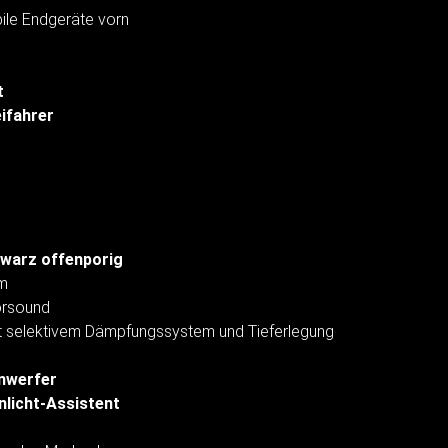
ile Endgeräte vorn
t
eifahrer
hwarz offenporig
um
torsound
 selektivem Dämpfungssystem und Tieferlegung
nwerfer
rnlicht-Assistent