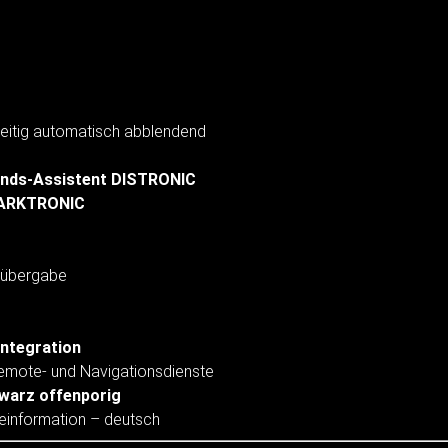
seitig automatisch abblendend
tands-Assistent DISTRONIC
 PARKTRONIC
elübergabe
Integration
 Remote- und Navigationsdienste
warz offenporig
einformation – deutsch