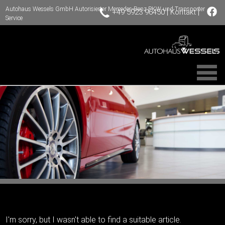
Autohaus Wessels GmbH Autorisierter Mercedes-Benz PKW und Transporter
|
|
+49 5923 96450
Kontakt
Service
I'm sorry, but I wasn't able to find a suitable article.