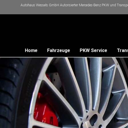
Autohaus Wessels GmbH Autorisierter Mercedes-Benz PKW und Transpor
Home
Fahrzeuge
PKW Service
Tran