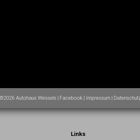
©2026 Autohaus Wessels |
Facebook
|
Impressum
|
Datenschut
Links