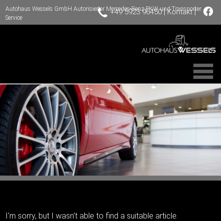
Autohaus Wessels GmbH Autorisierter Mercedes-Benz PKW und Transporter
|
|
+49 5923 96450
Kontakt
Service
I'm sorry, but I wasn't able to find a suitable article.