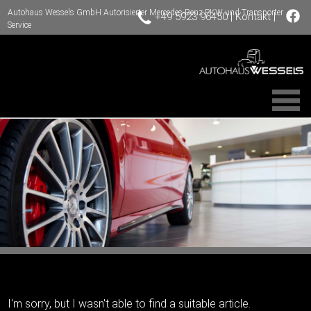
Autohaus Wessels GmbH Autorisierter Mercedes-Benz PKW und Transporter
|
|
+49 5923 96450
Kontakt
Service
I'm sorry, but I wasn't able to find a suitable article.