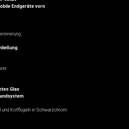
obile Endgeräte vorn
erinnerung
hließung
hrer
tes Glas
oundsystem
 und Kotflügeln in Schwarzchrom