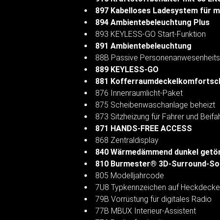
897 Kabelloses Ladesystem für m
894 Ambientebeleuchtung Plus
893 KEYLESS-GO Start-Funktion
891 Ambientebeleuchtung
88B Passive Personenanwesenheits
889 KEYLESS-GO
881 Kofferraumdeckelkomfortsc
876 Innenraumlicht-Paket
875 Scheibenwaschanlage beheizt
873 Sitzheizung für Fahrer und Beifa
871 HANDS-FREE ACCESS
868 Zentraldisplay
840 Wärmedämmend dunkel getön
810 Burmester® 3D-Surround-S
805 Modelljahrcode
7U8 Typkennzeichen auf Heckdeckel
79B Vorrüstung für digitales Radio
77B MBUX Interieur-Assistent