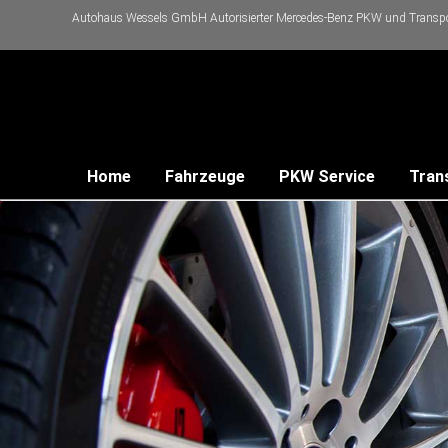
Autohaus Wessels GmbH Autorisierter Mercedes-Benz PKW und Transpor
Home
Fahrzeuge
PKW Service
Tran
ereinbarung