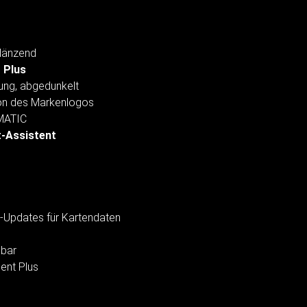
glänzend
 Plus
ung, abgedunkelt
ion des Markenlogos
RMATIC
t-Assistent
s-Updates für Kartendaten
pbar
ent Plus