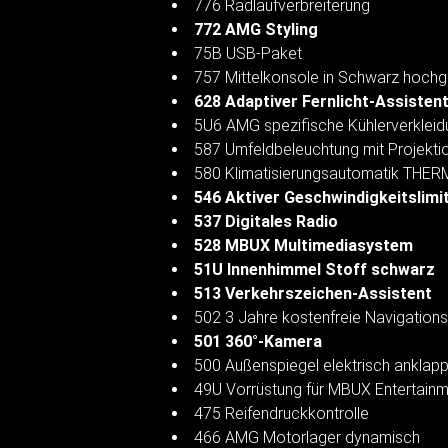
776 Radlaufverbreiterung
772 AMG Styling
75B USB-Paket
757 Mittelkonsole in Schwarz hoch
628 Adaptiver Fernlicht-Assistent
5U6 AMG spezifische Kühlerverkleid
587 Umfeldbeleuchtung mit Projekt
580 Klimatisierungsautomatik THE
546 Aktiver Geschwindigkeitslimi
537 Digitales Radio
528 MBUX Multimediasystem
51U Innenhimmel Stoff schwarz
513 Verkehrszeichen-Assistent
502 3 Jahre kostenfreie Navigation
501 360°-Kamera
500 Außenspiegel elektrisch anklap
49U Vorrüstung für MBUX Entertainm
475 Reifendruckkontrolle
466 AMG Motorlager dynamisch