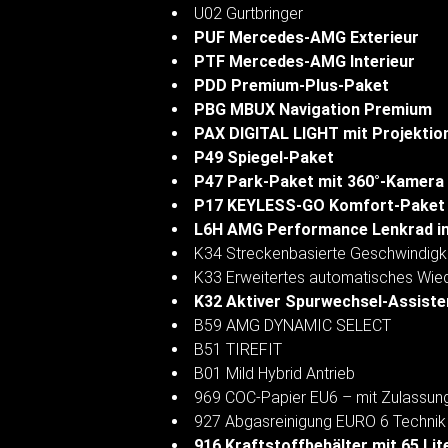
U02 Gurtbringer
PUF Mercedes-AMG Exterieur
PTF Mercedes-AMG Interieur
PDD Premium-Plus-Paket
PBG MBUX Navigation Premium
PAX DIGITAL LIGHT mit Projektio
P49 Spiegel-Paket
P47 Park-Paket mit 360°-Kamera
P17 KEYLESS-GO Komfort-Paket
L6H AMG Performance Lenkrad i
K34 Streckenbasierte Geschwindigk
K33 Erweitertes automatisches Wie
K32 Aktiver Spurwechsel-Assiste
B59 AMG DYNAMIC SELECT
B51 TIREFIT
B01 Mild Hybrid Antrieb
969 COC-Papier EU6 – mit Zulassung
927 Abgasreinigung EURO 6 Technik
916 Kraftstoffbehälter mit 65 Lite