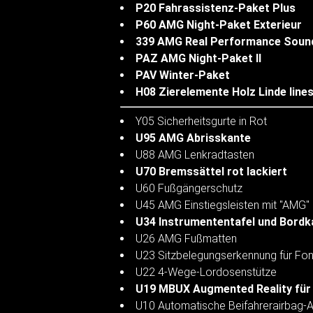
P20 Fahrassistenz-Paket Plus
P60 AMG Night-Paket Exterieur
339 AMG Real Performance Soun
PAZ AMG Night-Paket II
PAV Winter-Paket
H08 Zierelemente Holz Linde line
Y05 Sicherheitsgurte in Rot
U95 AMG Abrisskante
U88 AMG Lenkradtasten
U70 Bremssättel rot lackiert
U60 Fußgängerschutz
U45 AMG Einstiegsleisten mit "AMG" 
U34 Instrumententafel und Bordk
U26 AMG Fußmatten
U23 Sitzbelegungserkennung für Fon
U22 4-Wege-Lordosenstütze
U19 MBUX Augmented Reality für
U10 Automatische Beifahrerairbag-