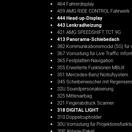
464 Fahrerdisplay
459 AMG RIDE CONTROL Fahrwerk
444 Head-up-Display
443 Lenkradheizung
421 AMG SPEEDSHIFT TCT 9G
413 Panorama-Schiebedach
382 Kommunikationsmodul (5G) für 
367 Vorrüstung für Live Traffic Infor
365 Festplatten-Navigation
355 Erweiterte Funktionen MBUX
351 Mercedes-Benz Notrufsystem
345 Scheibenwischer mit Regensen
32U Soundpersonalisierung
325 Mittenairbag
321 Fingerabdruck Scanner
318 DIGITAL LIGHT
310 Doppelcupholder
30U Vorrüstung für Projektionsfunkti
30P Ablage-Paket