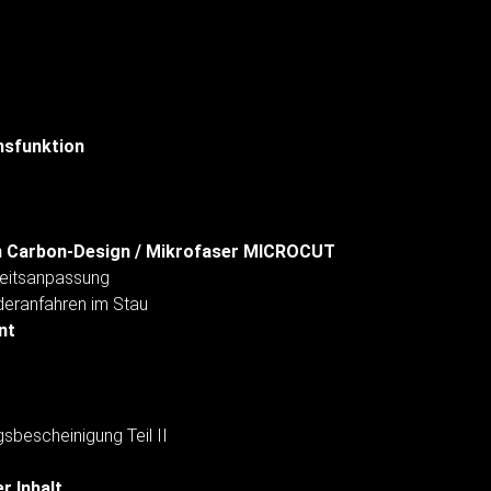
nsfunktion
n Carbon-Design / Mikrofaser MICROCUT
eitsanpassung
deranfahren im Stau
nt
sbescheinigung Teil II
r Inhalt