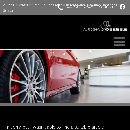
Autohaus Wessels GmbH Autorisierter Mercedes-Benz PKW und Transporter
|
|
+49 5923 96450
Kontakt
Service
I'm sorry, but I wasn't able to find a suitable article.