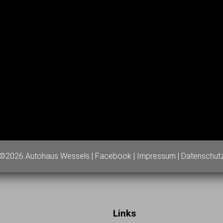
©2026 Autohaus Wessels |
Facebook
|
Impressum
|
Datenschut
Links