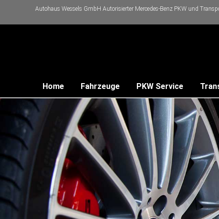
Autohaus Wessels GmbH Autorisierter Mercedes-Benz PKW und Transpor
Home
Fahrzeuge
PKW Service
Tran