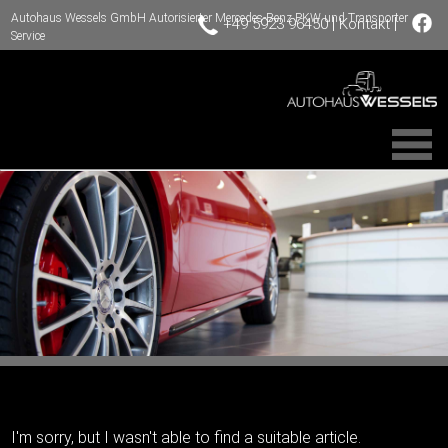
Autohaus Wessels GmbH Autorisierter Mercedes-Benz PKW und Transporter
|
|
+49 5923 96450
Kontakt
Service
I'm sorry, but I wasn't able to find a suitable article.