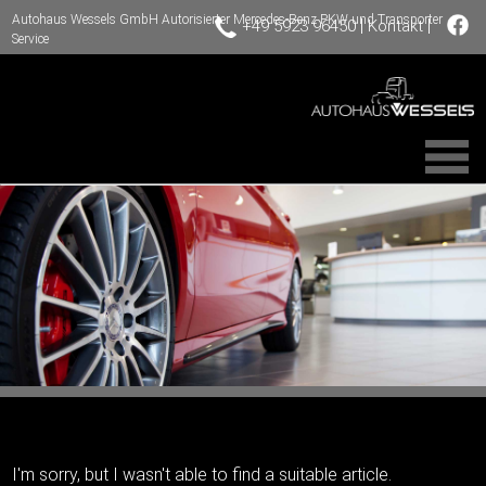
Autohaus Wessels GmbH Autorisierter Mercedes-Benz PKW und Transporter
|
|
+49 5923 96450
Kontakt
Service
I'm sorry, but I wasn't able to find a suitable article.