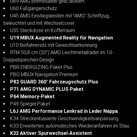
U69 AMG Bremssättel gelb lackiert
U60 Fußgängerschutz
U45 AMG Einstiegsleisten mit "AMG" Schriftzug,
beleuchtet und mit Wechselcover
U35 Steckdose im Kofferraum
U19 MBUX Augmented Reality für Navigation
U10 Beifahrersitz mit Gewichtserkennung
RTM 50,8 cm (20") AMG Leichtmetallräder im 10-
Doppelspeichen-Design
PBR ENERGIZING Paket Plus
PBG MBUX Navigation Premium
P82 GUARD 360° Fahrzeugschutz Plus
P71 AMG DYNAMIC PLUS Paket
P64 Memory-Paket
P49 Spiegel-Paket
L6J AMG Performance Lenkrad in Leder Nappa
K34 Streckenbasierte Geschwindigkeitsanpassung
K33 Erweitertes automatisches Wiederanfahren im Stau
K32 Aktiver Spurwechsel-Assistent