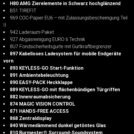
H80 AMG Zierelemente in Schwarz hochglänzend
B51 TIREFIT
969 COC-Papier EU6 – mit Zulassungsbescheinigung Teil
II
942 Laderaum-Paket
927 Abgasreinigung EURO 6 Technik
8U7 Fondsicherheitsgurte mit Gurtkraftbegrenzer
897 Kabelloses Ladesystem für mobile Endgeräte
vorn
893 KEYLESS-GO Start-Funktion
891 Ambientebeleuchtung
890 EASY-PACK Heckklappe
889 KEYLESS-GO mit flächenbündigen Türgriffen
882 Innenraumabsicherung
874 MAGIC VISION CONTROL
871 HANDS-FREE ACCESS
868 Zentraldisplay
840 Wärmedämmend dunkel getöntes Glas
810 Burmester® Surround-Soundsystem