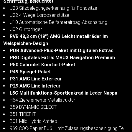
Schriftzug, beleuchtet
U23 Sitzbelegungserkennung für Fondsitze
U22 4-Wege-Lordosenstütze
U10 Automatische Beifahrerairbag-Abschaltung
U02 Gurtbringer
RVB 48,3 cm (19") AMG Leichtmetallräder im
Vielspeichen-Design
PDB Advanced-Plus-Paket mit Digitalen Extras
PBG Digitales Extra: MBUX Navigation Premium
P50 Cabriolet Komfort-Paket
P49 Spiegel-Paket
P31 AMG Line Exterieur
P29 AMG Line Interieur
L5C Multifunktions-Sportlenkrad in Leder Nappa
H64 Zierelemente Metallstruktur
B59 DYNAMIC SELECT
B51 TIREFIT
B01 Mild Hybrid Antrieb
969 COC-Papier EU6 – mit Zulassungsbescheinigung Teil