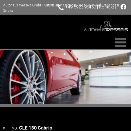
Autohaus Wessels GmbH Autorisierter Mercedes-Benz PKW und Transporter
|
|
+49 5923 96450
Kontakt
Service
Typ:
CLE 180 Cabrio