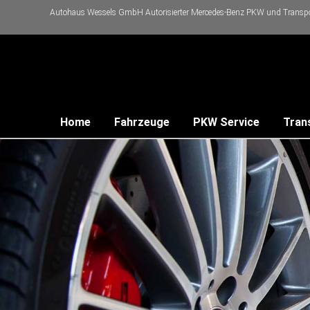
Autohaus Wessels GmbH Autorisierter Mercedes-Benz PKW und Transpor
Home
Fahrzeuge
PKW Service
Tran