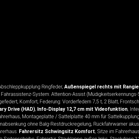
 Abschleppkupplung Ringfeder,
Außenspiegel rechts mit Rangie
, Fahrassistenz-System: Attention-Assist (Müdigkeitserkennungs
efedert, Komfort, Federung: Vorderfedern 7,5 t, 2 Blatt, Frontsch
iary Drive (HAD)
,
Info-Display 12,7 cm mit Videofunktion
, Int
Fahrerhaus, Montageplatte / Sattelplatte 40 mm für Sattelkupplu
absenkung ohne Balg-Restdruckregelung, Rückfahrwarner akust
hrerhaus:
Fahrersitz Schwingsitz Komfort
, Sitze im Fahrerhau
 Seitenscheibe, Fahrertür, Stauklappe außen links, Steckdose 