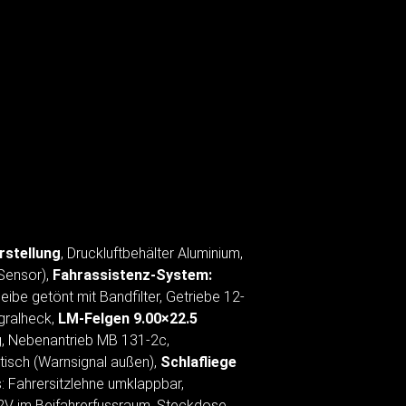
rstellung
, Druckluftbehälter Aluminium,
-Sensor),
Fahrassistenz-System:
eibe getönt mit Bandfilter, Getriebe 12-
egralheck,
LM-Felgen 9.00×22.5
ng, Nebenantrieb MB 131-2c,
isch (Warnsignal außen),
Schlafliege
s: Fahrersitzlehne umklappbar,
12V im Beifahrerfussraum, Steckdose