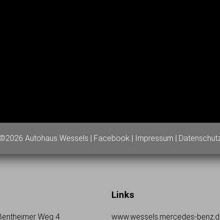
©2026 Autohaus Wessels |
Facebook
|
Impressum
|
Datenschut
Links
 Bentheimer Weg 4
www.wessels.mercedes-benz.d