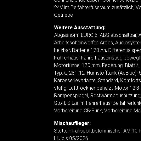
24V im Beifahrerfussraum zusätzlich, V
Getriebe
Weitere Ausstattung:
Abgasnorm EURO 6, ABS abschaltbar, Ac
Arbeitsscheinwerfer, Arocs, Audiosystem
heizbar, Batterie 170 Ah, Differentialspe
Fahrerhaus: Fahrerhauseinstieg beweglic
Motortunnel 170 mm, Federung: Blatt / L
Typ: G 281-12, Harnstofftank (AdBlue): 6
Karosserievariante: Standard, Komfortsc
stufig, Lufttrockner beheizt, Motor 1
Rampenspiegel, Restwärmeausnutzung, S
Stoff, Sitze im Fahrerhaus: Beifahrerfu
Vorbereitung CB-Funk, Vorbereitung Ma
Mischauflieger:
Stetter-Transportbetonmischer AM 10 F
HU bis 05/2026