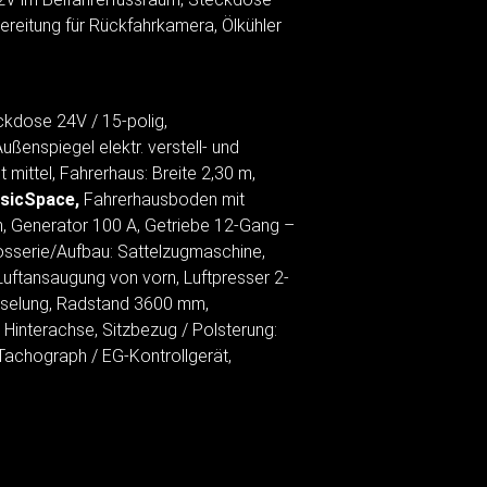
ereitung für Rückfahrkamera, Ölkühler
ckdose 24V / 15-polig,
ßenspiegel elektr. verstell- und
t mittel, Fahrerhaus: Breite 2,30 m,
ssicSpace,
Fahrerhausboden mit
ch, Generator 100 A, Getriebe 12-Gang –
Karosserie/Aufbau: Sattelzugmaschine,
 Luftansaugung von vorn, Luftpresser 2-
apselung, Radstand 3600 mm,
interachse, Sitzbezug / Polsterung:
 Tachograph / EG-Kontrollgerät,