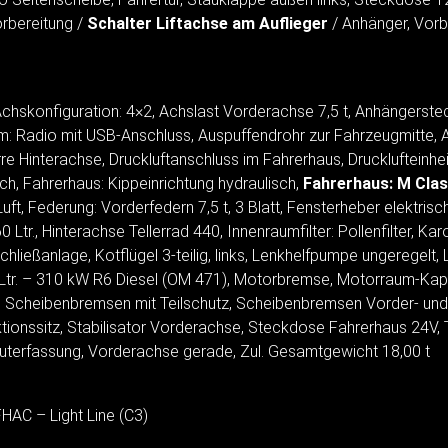
orbereitung /
Schalter Liftachse am Auflieger
/ Anhänger, Vorb
hskonfiguration: 4×2, Achslast Vorderachse 7,5 t, Anhängerste
: Radio mit USB-Anschluss, Auspuffendrohr zur Fahrzeugmitte, Au
rre Hinterachse, Druckluftanschluss im Fahrerhaus, Drucklufteinhei
h, Fahrerhaus: Kippeinrichtung hydraulisch,
Fahrerhaus: M Cla
uft, Federung: Vorderfedern 7,5 t, 3 Blatt, Fensterheber elektris
0 Ltr., Hinterachse Tellerrad 440, Innenraumfilter: Pollenfilter, 
hließanlage, Kotflügel 3-teilig, links, Lenkhelfpumpe ungeregelt,
2,8 Ltr. – 310 kW R6 Diesel (OM 471), Motorbremse, Motorraum-K
cheibenbremsen mit Teilschutz, Scheibenbremsen Vorder- und H
nktionssitz, Stabilisator Vorderachse, Steckdose Fahrerhaus 24V,
uterfassung, Vorderachse gerade, Zul. Gesamtgewicht 18,00 t
HAC – Light Line (C3)