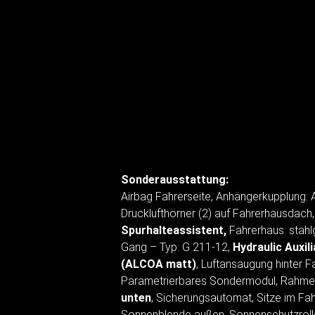
Sonderausstattung:
Airbag Fahrerseite, Anhängerkupplung:
Drucklufthörner (2) auf Fahrerhausdach
Spurhalteassistent,
Fahrerhaus: stahlg
Gang – Typ: G 211-12,
Hydraulic Auxil
(ALCOA matt)
, Luftansaugung hinter 
Parametrierbares Sondermodul, Rahmen
unten
, Sicherungsautomat, Sitze im Fa
Sonnenblende außen, Sonnenschutzrollo