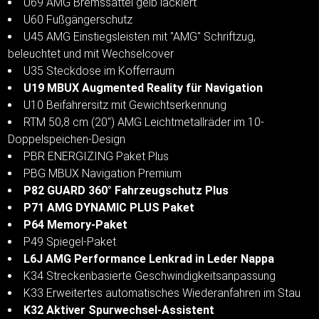
U69 AMG Bremssättel gelb lackiert
U60 Fußgängerschutz
U45 AMG Einstiegsleisten mit "AMG" Schriftzug,
beleuchtet und mit Wechselcover
U35 Steckdose im Kofferraum
U19 MBUX Augmented Reality für Navigation
U10 Beifahrersitz mit Gewichtserkennung
RTM 50,8 cm (20") AMG Leichtmetallräder im 10-
Doppelspeichen-Design
PBR ENERGIZING Paket Plus
PBG MBUX Navigation Premium
P82 GUARD 360° Fahrzeugschutz Plus
P71 AMG DYNAMIC PLUS Paket
P64 Memory-Paket
P49 Spiegel-Paket
L6J AMG Performance Lenkrad in Leder Nappa
K34 Streckenbasierte Geschwindigkeitsanpassung
K33 Erweitertes automatisches Wiederanfahren im Stau
K32 Aktiver Spurwechsel-Assistent