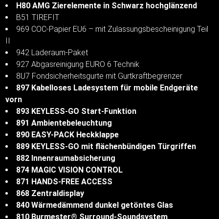
H80 AMG Zierelemente in Schwarz hochglänzend
B51 TIREFIT
969 COC-Papier EU6 – mit Zulassungsbescheinigung Teil
II
942 Laderaum-Paket
927 Abgasreinigung EURO 6 Technik
8U7 Fondsicherheitsgurte mit Gurtkraftbegrenzer
897 Kabelloses Ladesystem für mobile Endgeräte
vorn
893 KEYLESS-GO Start-Funktion
891 Ambientebeleuchtung
890 EASY-PACK Heckklappe
889 KEYLESS-GO mit flächenbündigen Türgriffen
882 Innenraumabsicherung
874 MAGIC VISION CONTROL
871 HANDS-FREE ACCESS
868 Zentraldisplay
840 Wärmedämmend dunkel getöntes Glas
810 Burmester® Surround-Soundsystem