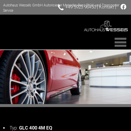
Autohaus Wessels GmbH Autorisierter Mercedes-Benz PKW und Transporter
|
|
+49 5923 96450
Kontakt
Service
Typ:
GLC 400 4M EQ