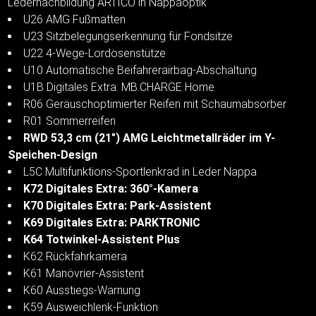
Ledernachbildung ARTICO in Nappaoptik
U26 AMG Fußmatten
U23 Sitzbelegungserkennung für Fondsitze
U22 4-Wege-Lordosenstütze
U10 Automatische Beifahrerairbag-Abschaltung
U1B Digitales Extra: MB.CHARGE Home
R06 Geräuschoptimierter Reifen mit Schaumabsorber
R01 Sommerreifen
RWD 53,3 cm (21") AMG Leichtmetallräder im Y-
Speichen-Design
L5C Multifunktions-Sportlenkrad in Leder Nappa
K72 Digitales Extra: 360°-Kamera
K70 Digitales Extra: Park-Assistent
K69 Digitales Extra: PARKTRONIC
K64 Totwinkel-Assistent Plus
K62 Rückfahrkamera
K61 Manövrier-Assistent
K60 Ausstiegs-Warnung
K59 Ausweichlenk-Funktion