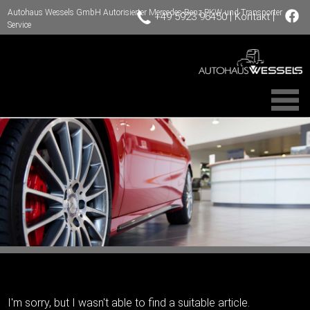
Autohaus Wessels GmbH Autorisierter Mercedes-Benz PKW und Transporter
|
|
+49 5923 96450
Kontakt
Service
I'm sorry, but I wasn't able to find a suitable article.