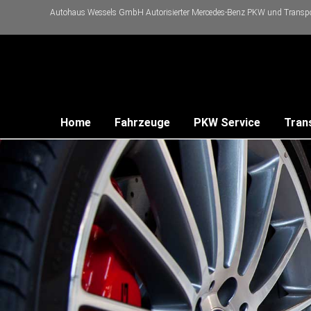
Autohaus Wessels GmbH Autorisierter Mercedes-Benz PKW und Transpor
Home
Fahrzeuge
PKW Service
Tran