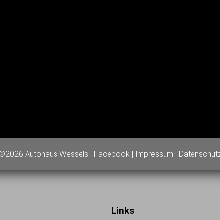
©2026 Autohaus Wessels |
Facebook
|
Impressum
|
Datenschut
Links