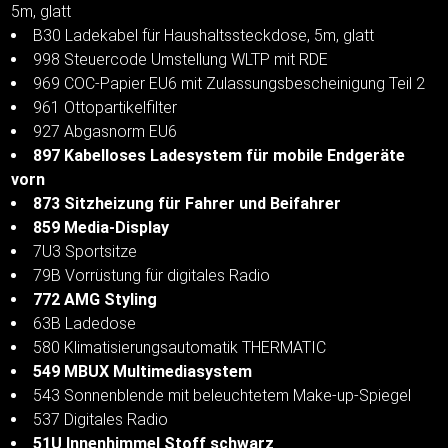
5m, glatt
B30 Ladekabel für Haushaltssteckdose, 5m, glatt
998 Steuercode Umstellung WLTP mit RDE
969 COC-Papier EU6 mit Zulassungsbescheinigung Teil 2
961 Ottopartikelfilter
927 Abgasnorm EU6
897 Kabelloses Ladesystem für mobile Endgeräte
vorn
873 Sitzheizung für Fahrer und Beifahrer
859 Media-Display
7U3 Sportsitze
79B Vorrüstung für digitales Radio
772 AMG Styling
63B Ladedose
580 Klimatisierungsautomatik THERMATIC
549 MBUX Multimediasystem
543 Sonnenblende mit beleuchtetem Make-up-Spiegel
537 Digitales Radio
51U Innenhimmel Stoff schwarz