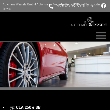
Autohaus Wessels GmbH Autorisierter Mercedes-Benz PKW und Transporter
|
|
+49 5923 96450
Kontakt
Service
Typ:
CLA 250 e SB