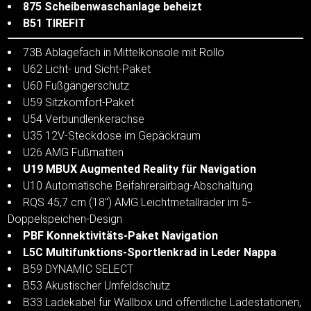
875 Scheibenwaschanlage beheizt
B51 TIREFIT
73B Ablagefach in Mittelkonsole mit Rollo
U62 Licht- und Sicht-Paket
U60 Fußgängerschutz
U59 Sitzkomfort-Paket
U54 Verbundlenkerachse
U35 12V-Steckdose im Gepäckraum
U26 AMG Fußmatten
U19 MBUX Augmented Reality für Navigation
U10 Automatische Beifahrerairbag-Abschaltung
RQS 45,7 cm (18") AMG Leichtmetallräder im 5-
Doppelspeichen-Design
PBF Konnektivitäts-Paket Navigation
L5C Multifunktions-Sportlenkrad in Leder Nappa
B59 DYNAMIC SELECT
B53 Akustischer Umfeldschutz
B33 Ladekabel für Wallbox und öffentliche Ladestationen,