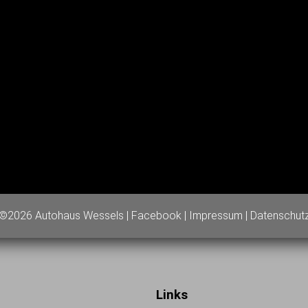
©2026 Autohaus Wessels |
Facebook
|
Impressum
|
Datenschut
Links