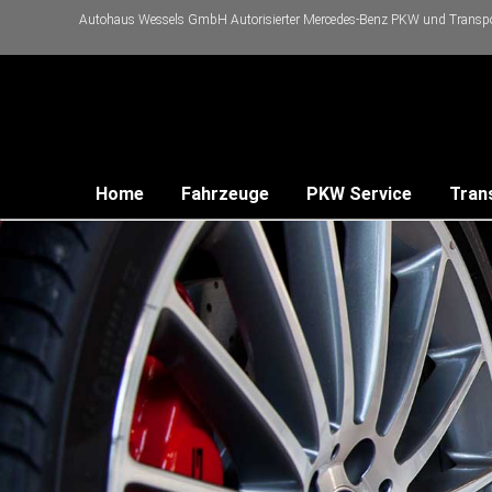
Autohaus Wessels GmbH Autorisierter Mercedes-Benz PKW und Transpor
Home
Fahrzeuge
PKW Service
Tran