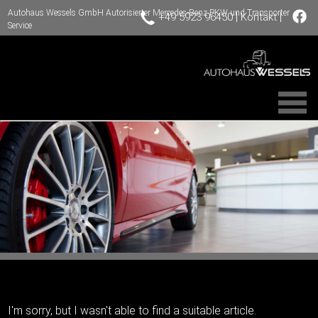
Autohaus Wessels GmbH Autorisierter Mercedes-Benz PKW und Transporter
|
|
+49 5923 96450
Kontakt
Service
I'm sorry, but I wasn't able to find a suitable article.