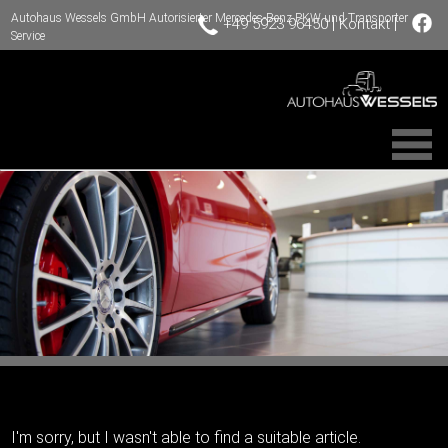
Autohaus Wessels GmbH Autorisierter Mercedes-Benz PKW und Transporter
|
|
+49 5923 96450
Kontakt
Service
I'm sorry, but I wasn't able to find a suitable article.