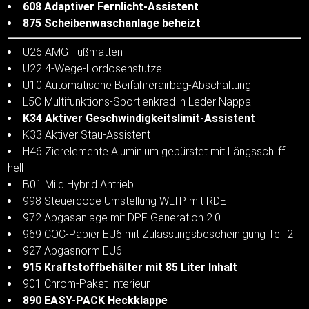
608 Adaptiver Fernlicht-Assistent
875 Scheibenwaschanlage beheizt
U26 AMG Fußmatten
U22 4-Wege-Lordosenstütze
U10 Automatische Beifahrerairbag-Abschaltung
L5C Multifunktions-Sportlenkrad in Leder Nappa
K34 Aktiver Geschwindigkeitslimit-Assistent
K33 Aktiver Stau-Assistent
H46 Zierelemente Aluminium gebürstet mit Längsschliff
hell
B01 Mild Hybrid Antrieb
998 Steuercode Umstellung WLTP mit RDE
972 Abgasanlage mit DPF Generation 2.0
969 COC-Papier EU6 mit Zulassungsbescheinigung Teil 2
927 Abgasnorm EU6
915 Kraftstoffbehälter mit 85 Liter Inhalt
901 Chrom-Paket Interieur
890 EASY-PACK Heckklappe