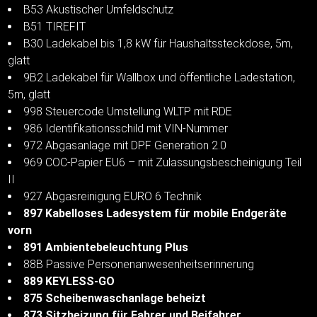
B53 Akustischer Umfeldschutz
B51 TIREFIT
B30 Ladekabel bis 1,8 kW für Haushaltssteckdose, 5m,
glatt
9B2 Ladekabel für Wallbox und öffentliche Ladestation,
5m, glatt
998 Steuercode Umstellung WLTP mit RDE
986 Identifikationsschild mit VIN-Nummer
972 Abgasanlage mit DPF Generation 2.0
969 COC-Papier EU6 – mit Zulassungsbescheinigung Teil
II
927 Abgasreinigung EURO 6 Technik
897 Kabelloses Ladesystem für mobile Endgeräte
vorn
891 Ambientebeleuchtung Plus
88B Passive Personenanwesenheitserinnerung
889 KEYLESS-GO
875 Scheibenwaschanlage beheizt
873 Sitzheizung für Fahrer und Beifahrer