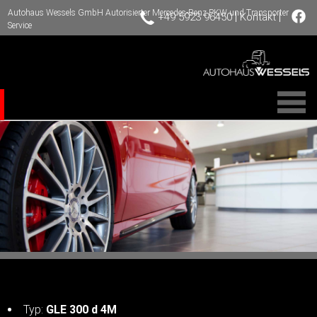
Autohaus Wessels GmbH Autorisierter Mercedes-Benz PKW und Transporter
|
|
+49 5923 96450
Kontakt
Service
Terminvereinbarung
Typ:
GLE 300 d 4M