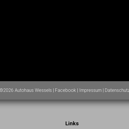
©2026 Autohaus Wessels |
Facebook
|
Impressum
|
Datenschut
Links