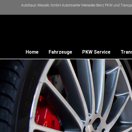
Autohaus Wessels GmbH Autorisierter Mercedes-Benz PKW und Transpor
Home
Fahrzeuge
PKW Service
Tran