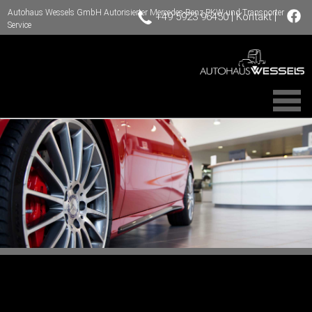
Autohaus Wessels GmbH Autorisierter Mercedes-Benz PKW und Transporter
|
|
+49 5923 96450
Kontakt
Service