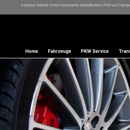
Autohaus Wessels GmbH Autorisierter Mercedes-Benz PKW und Transpor
Home
Fahrzeuge
PKW Service
Tran