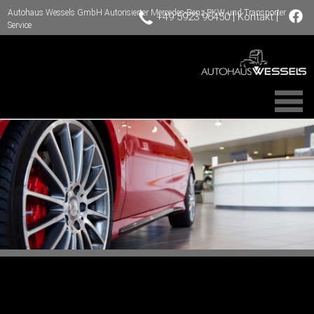
Autohaus Wessels GmbH Autorisierter Mercedes-Benz PKW und Transporter
|
|
+49 5923 96450
Kontakt
Service