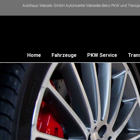
Autohaus Wessels GmbH Autorisierter Mercedes-Benz PKW und Transpor
Home
Fahrzeuge
PKW Service
Tran