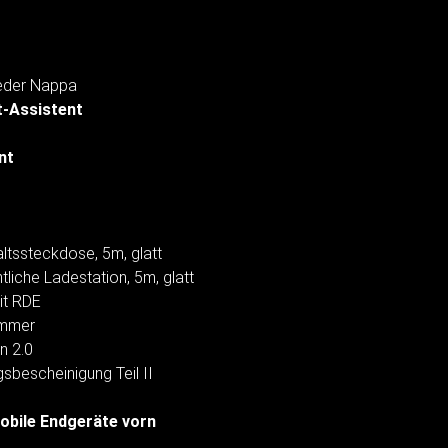
Leder Nappa
t-Assistent
nt
ltssteckdose, 5m, glatt
liche Ladestation, 5m, glatt
it RDE
ummer
n 2.0
sbescheinigung Teil II
obile Endgeräte vorn