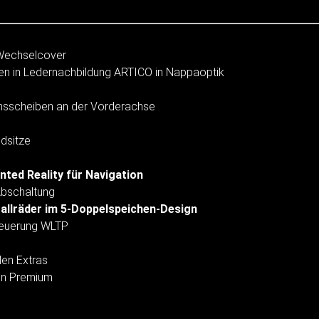
 Wechselcover
en in Ledernachbildung ARTICO in Nappaoptik
msscheiben an der Vorderachse
dsitze
ted Reality für Navigation
Abschaltung
allräder im 5-Doppelspeichen-Design
teuerung WLTP
len Extras
on Premium