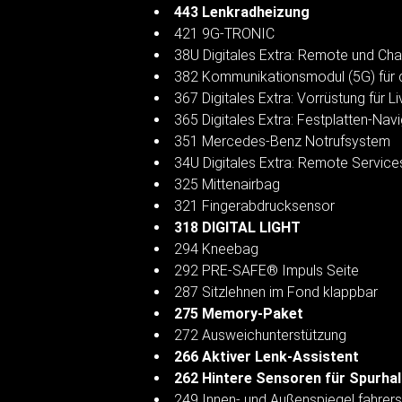
443 Lenkradheizung
421 9G-TRONIC
38U Digitales Extra: Remote und Cha
382 Kommunikationsmodul (5G) für d
367 Digitales Extra: Vorrüstung für Li
365 Digitales Extra: Festplatten-Nav
351 Mercedes-Benz Notrufsystem
34U Digitales Extra: Remote Servic
325 Mittenairbag
321 Fingerabdrucksensor
318 DIGITAL LIGHT
294 Kneebag
292 PRE-SAFE® Impuls Seite
287 Sitzlehnen im Fond klappbar
275 Memory-Paket
272 Ausweichunterstützung
266 Aktiver Lenk-Assistent
262 Hintere Sensoren für Spurhal
249 Innen- und Außenspiegel fahrer