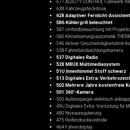
677 AGILITY CONTROL Fahrwerk mit
63B Fahrzeugsteckdose
628 Adaptiver Fernlicht-Assistent
5B6 Kühlergrill beleuchtet
587 Umfeldbeleuchtung mit Projekt
580 Klimatisierungsautomatik THE
546 Aktiver Geschwindigkeitslimit-As
538 Fahrerbeobachtungskamera
537 Digitales Radio
528 MBUX Multimediasystem
51U Innenhimmel Stoff schwarz
513 Digitales Extra: Verkehrszei
502 Mehrere Jahre kostenfreie K
501 360°-Kamera
500 Außenspiegel elektrisch anklap
49U Digitales Extra: Vorrüstung für 
480 Niveauregulierung
475 Reifendruckkontrolle
464 Fahrerdisplay