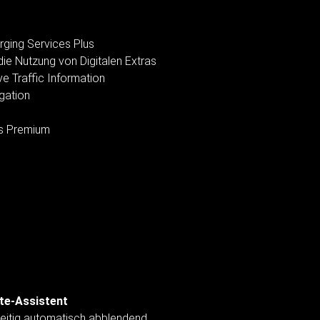
rging Services Plus
ie Nutzung von Digitalen Extras
ve Traffic Information
igation
es Premium
te-Assistent
seitig automatisch abblendend