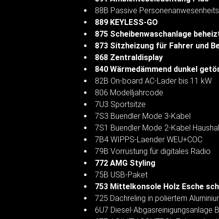
88B Passive Personenanwesenheits
889 KEYLESS-GO
875 Scheibenwaschanlage beheiz
873 Sitzheizung für Fahrer und B
868 Zentraldisplay
840 Wärmedämmend dunkel getön
82B On-board AC-Lader bis 11 kW
806 Modelljahrcode
7U3 Sportsitze
7S3 Buendler Mode 3-Kabel
7S1 Buendler Mode 2-Kabel Haushal
7B4 WIPPS-Laender WEU+COC
79B Vorrüstung für digitales Radio
772 AMG Styling
75B USB-Paket
753 Mittelkonsole Holz Esche sc
725 Dachreling in poliertem Alumini
6U7 Diesel-Abgasreinigungsanlage 