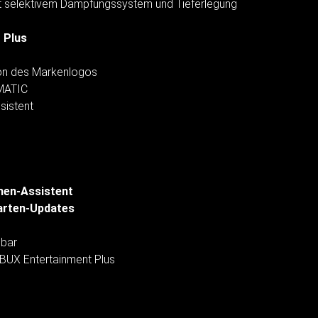
 selektivem Dämpfungssystem und Tieferlegung
 Plus
ion des Markenlogos
RMATIC
sistent
chen-Assistent
arten-Updates
pbar
MBUX Entertainment Plus