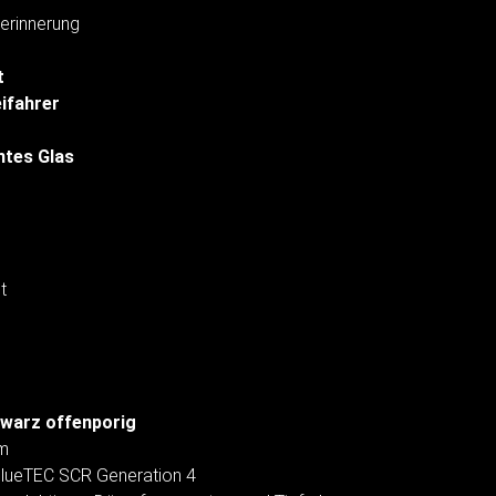
erinnerung
t
eifahrer
tes Glas
t
hwarz offenporig
um
BlueTEC SCR Generation 4