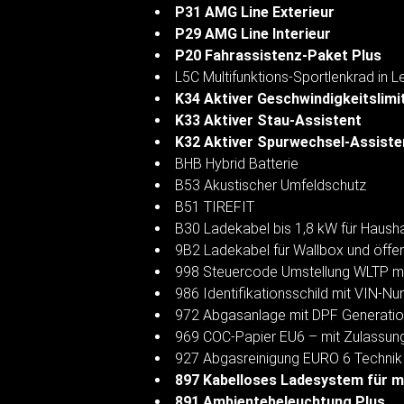
P31 AMG Line Exterieur
P29 AMG Line Interieur
P20 Fahrassistenz-Paket Plus
L5C Multifunktions-Sportlenkrad in 
K34 Aktiver Geschwindigkeitslimi
K33 Aktiver Stau-Assistent
K32 Aktiver Spurwechsel-Assiste
BHB Hybrid Batterie
B53 Akustischer Umfeldschutz
B51 TIREFIT
B30 Ladekabel bis 1,8 kW für Hausha
9B2 Ladekabel für Wallbox und öffent
998 Steuercode Umstellung WLTP m
986 Identifikationsschild mit VIN-N
972 Abgasanlage mit DPF Generatio
969 COC-Papier EU6 – mit Zulassung
927 Abgasreinigung EURO 6 Technik
897 Kabelloses Ladesystem für m
891 Ambientebeleuchtung Plus