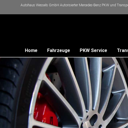
Autohaus Wessels GmbH Autorisierter Mercedes-Benz PKW und Transpor
Home
Fahrzeuge
PKW Service
Tran
rminvereinbarung