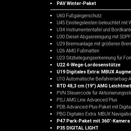
PAV Winter-Paket
U60 Fußgängerschutz
U45 Einstiegsleisten beleuchtet mit
U34 Instrumententafel und Bordkant
U30 Diesel-Abgasreinigung mit SDPF
U29 Bremsanlage mit größeren Bre
U26 AMG Fußmatten
U23 Sitzbelegungserkennung für Fon
U22 4-Wege-Lordosenstütze
U19 Digitales Extra: MBUX Augmen
U10 Automatische Beifahrerairbag-
RTD 48,3 cm (19") AMG Leichtmet
PVN Steuercode für Aktionierungss
PSJ AMG Line Advanced Plus
PDB Advanced-Plus-Paket mit Digita
PBG Digitales Extra: MBUX Navigati
P47 Park-Paket mit 360°-Kamera
P35 DIGITAL LIGHT