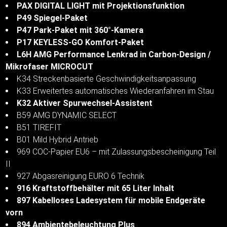
PAX DIGITAL LIGHT mit Projektionsfunktion
P49 Spiegel-Paket
P47 Park-Paket mit 360°-Kamera
P17 KEYLESS-GO Komfort-Paket
L6H AMG Performance Lenkrad in Carbon-Design /
Mikrofaser MICROCUT
K34 Streckenbasierte Geschwindigkeitsanpassung
K33 Erweitertes automatisches Wiederanfahren im Stau
K32 Aktiver Spurwechsel-Assistent
B59 AMG DYNAMIC SELECT
B51 TIREFIT
B01 Mild Hybrid Antrieb
969 COC-Papier EU6 – mit Zulassungsbescheinigung Teil
II
927 Abgasreinigung EURO 6 Technik
916 Kraftstoffbehälter mit 65 Liter Inhalt
897 Kabelloses Ladesystem für mobile Endgeräte
vorn
894 Ambientebeleuchtung Plus