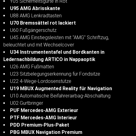
Y05 Sicherheitsgurte in Rot
U95 AMG Abrisskante
U88 AMG Lenkradtasten
U70 Bremssättel rot lackiert
U60 Fußgängerschutz
U45 AMG Einstiegsleisten mit "AMG" Schriftzug,
beleuchtet und mit Wechselcover
U34 Instrumententafel und Bordkanten in
Ledernachbildung ARTICO in Nappaoptik
U26 AMG Fußmatten
U23 Sitzbelegungserkennung für Fondsitze
U22 4-Wege-Lordosenstütze
U19 MBUX Augmented Reality für Navigation
U10 Automatische Beifahrerairbag-Abschaltung
U02 Gurtbringer
PUF Mercedes-AMG Exterieur
PTF Mercedes-AMG Interieur
PDD Premium-Plus-Paket
PBG MBUX Navigation Premium