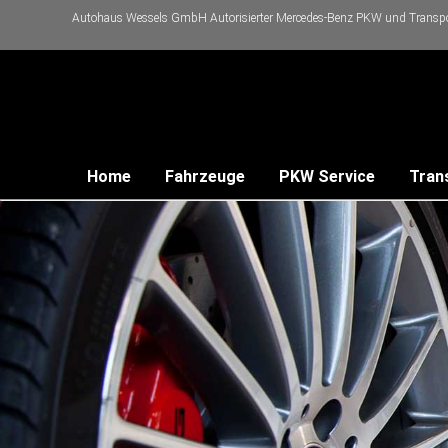
Autohaus Wessels GmbH Autorisierter Mercedes-Benz PKW und Transpor
Home
Fahrzeuge
PKW Service
Tran