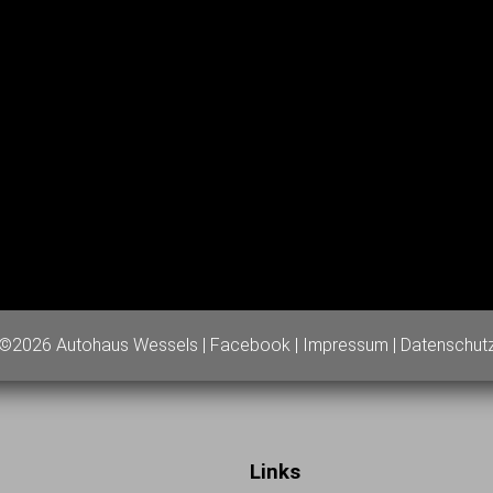
©2026 Autohaus Wessels |
Facebook
|
Impressum
|
Datenschut
Links