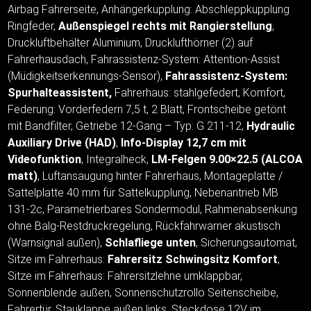
Airbag Fahrerseite, Anhängerkupplung: Abschleppkupplung
Ringfeder,
Außenspiegel rechts mit Rangierstellung
,
Druckluftbehälter Aluminium, Drucklufthörner (2) auf
Fahrerhausdach, Fahrassistenz-System: Attention-Assist
(Müdigkeitserkennungs-Sensor),
Fahrassistenz-System:
Spurhalteassistent,
Fahrerhaus: stahlgefedert, Komfort,
Federung: Vorderfedern 7,5 t, 2 Blatt, Frontscheibe getönt
mit Bandfilter, Getriebe 12-Gang – Typ: G 211-12,
Hydraulic
Auxiliary Drive (HAD)
,
Info-Display 12,7 cm mit
Videofunktion
, Integralheck,
LM-Felgen 9.00×22.5 (ALCOA
matt)
, Luftansaugung hinter Fahrerhaus, Montageplatte /
Sattelplatte 40 mm für Sattelkupplung, Nebenantrieb MB
131-2c, Parametrierbares Sondermodul, Rahmenabsenkung
ohne Balg-Restdruckregelung, Rückfahrwarner akustisch
(Warnsignal außen),
Schlafliege unten
, Sicherungsautomat,
Sitze im Fahrerhaus:
Fahrersitz Schwingsitz Komfort
,
Sitze im Fahrerhaus: Fahrersitzlehne umklappbar,
Sonnenblende außen, Sonnenschutzrollo Seitenscheibe,
Fahrertür, Stauklappe außen links, Steckdose 12V im