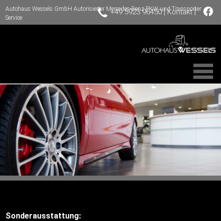
Autohaus Wessels GmbH Autorisierter Mercedes-Benz PKW und Transporter
|
|
+49 5923 96450
Kontakt
Service
Sonderausstattung: