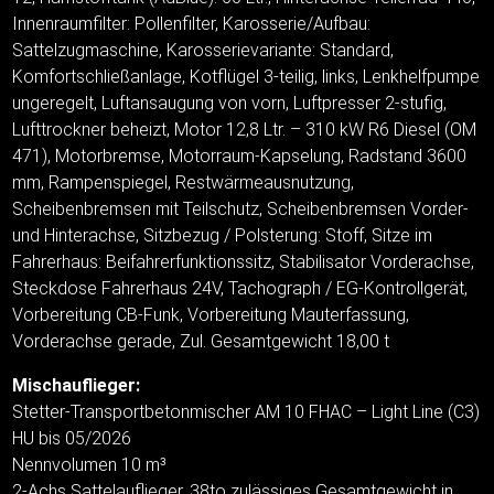
Innenraumfilter: Pollenfilter, Karosserie/Aufbau:
Sattelzugmaschine, Karosserievariante: Standard,
Komfortschließanlage, Kotflügel 3-teilig, links, Lenkhelfpumpe
ungeregelt, Luftansaugung von vorn, Luftpresser 2-stufig,
Lufttrockner beheizt, Motor 12,8 Ltr. – 310 kW R6 Diesel (OM
471), Motorbremse, Motorraum-Kapselung, Radstand 3600
mm, Rampenspiegel, Restwärmeausnutzung,
Scheibenbremsen mit Teilschutz, Scheibenbremsen Vorder-
und Hinterachse, Sitzbezug / Polsterung: Stoff, Sitze im
Fahrerhaus: Beifahrerfunktionssitz, Stabilisator Vorderachse,
Steckdose Fahrerhaus 24V, Tachograph / EG-Kontrollgerät,
Vorbereitung CB-Funk, Vorbereitung Mauterfassung,
Vorderachse gerade, Zul. Gesamtgewicht 18,00 t
Mischauflieger:
Stetter-Transportbetonmischer AM 10 FHAC – Light Line (C3)
HU bis 05/2026
Nennvolumen 10 m³
2-Achs Sattelauflieger, 38to zulässiges Gesamtgewicht in