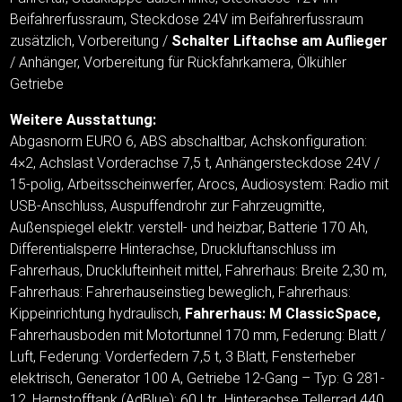
Beifahrerfussraum, Steckdose 24V im Beifahrerfussraum
zusätzlich, Vorbereitung /
Schalter Liftachse am Auflieger
/ Anhänger, Vorbereitung für Rückfahrkamera, Ölkühler
Getriebe
Weitere Ausstattung:
Abgasnorm EURO 6, ABS abschaltbar, Achskonfiguration:
4×2, Achslast Vorderachse 7,5 t, Anhängersteckdose 24V /
15-polig, Arbeitsscheinwerfer, Arocs, Audiosystem: Radio mit
USB-Anschluss, Auspuffendrohr zur Fahrzeugmitte,
Außenspiegel elektr. verstell- und heizbar, Batterie 170 Ah,
Differentialsperre Hinterachse, Druckluftanschluss im
Fahrerhaus, Drucklufteinheit mittel, Fahrerhaus: Breite 2,30 m,
Fahrerhaus: Fahrerhauseinstieg beweglich, Fahrerhaus:
Kippeinrichtung hydraulisch,
Fahrerhaus: M ClassicSpace,
Fahrerhausboden mit Motortunnel 170 mm, Federung: Blatt /
Luft, Federung: Vorderfedern 7,5 t, 3 Blatt, Fensterheber
elektrisch, Generator 100 A, Getriebe 12-Gang – Typ: G 281-
12, Harnstofftank (AdBlue): 60 Ltr., Hinterachse Tellerrad 440,