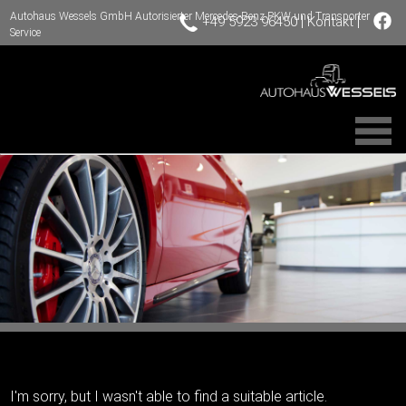
Autohaus Wessels GmbH Autorisierter Mercedes-Benz PKW und Transporter
|
|
+49 5923 96450
Kontakt
Service
I'm sorry, but I wasn't able to find a suitable article.