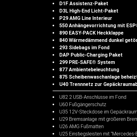
D1F Assistenz-Paket
D3L High-End Licht-Paket
P29 AMG Line Interieur
550 Anhängevorrichtung mit ESP
890 EASY-PACK Heckklappe
840 Wärmedämmend dunkel getön
293 Sidebags im Fond
DAP Public-Charging Paket
299 PRE-SAFE® System
877 Ambientebeleuchtung
875 Scheibenwaschanlage beheiz
U40 Trennnetz zur Gepäckraumab
U82 2 USB-Anschlüsse im Fond
U60 Fußgängerschutz
U35 12V-Steckdose im Gepäckrau
U29 Bremsanlage mit größeren Bre
U26 AMG Fußmatten
U25 Einstiegsleisten mit "Mercedes-B