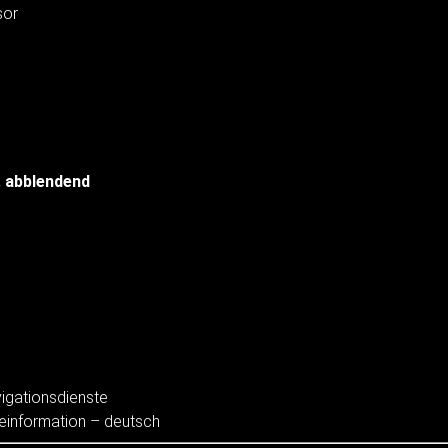
sor
. abblendend
igationsdienste
einformation – deutsch