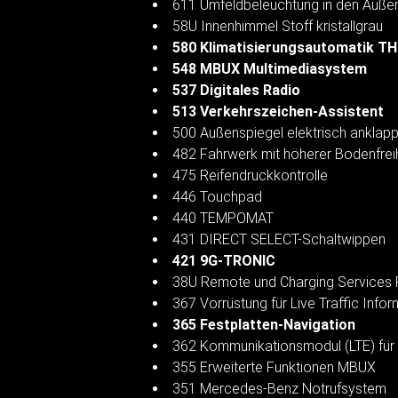
611 Umfeldbeleuchtung in den Auße
58U Innenhimmel Stoff kristallgrau
580 Klimatisierungsautomatik 
548 MBUX Multimediasystem
537 Digitales Radio
513 Verkehrszeichen-Assistent
500 Außenspiegel elektrisch anklap
482 Fahrwerk mit höherer Bodenfrei
475 Reifendruckkontrolle
446 Touchpad
440 TEMPOMAT
431 DIRECT SELECT-Schaltwippen
421 9G-TRONIC
38U Remote und Charging Services 
367 Vorrüstung für Live Traffic Infor
365 Festplatten-Navigation
362 Kommunikationsmodul (LTE) für
355 Erweiterte Funktionen MBUX
351 Mercedes-Benz Notrufsystem