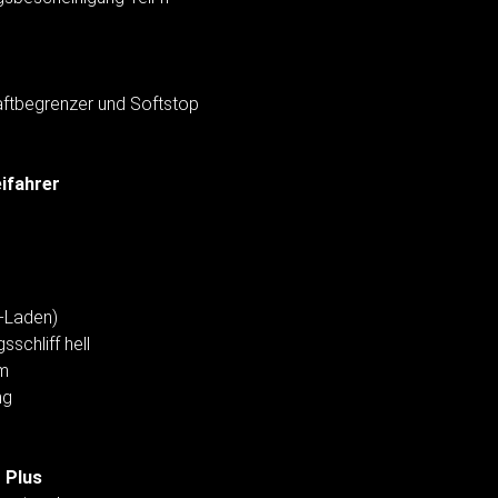
aftbegrenzer und Softstop
eifahrer
-Laden)
schliff hell
um
ng
 Plus