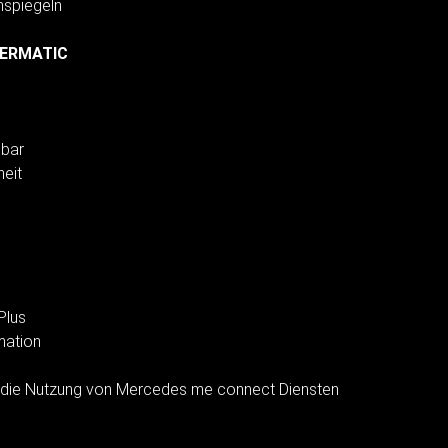
nspiegeln
THERMATIC
pbar
heit
Plus
mation
 die Nutzung von Mercedes me connect Diensten