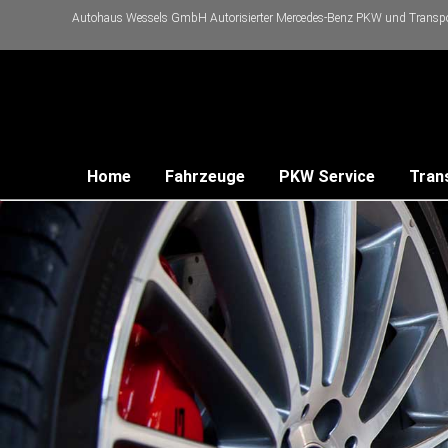
Autohaus Wessels GmbH Autorisierter Mercedes-Benz PKW und Transpor
Home
Fahrzeuge
PKW Service
Tran