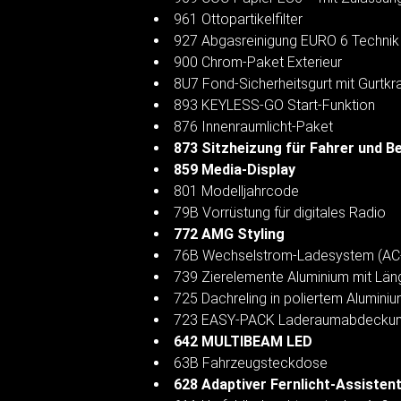
961 Ottopartikelfilter
927 Abgasreinigung EURO 6 Technik
900 Chrom-Paket Exterieur
8U7 Fond-Sicherheitsgurt mit Gurtkr
893 KEYLESS-GO Start-Funktion
876 Innenraumlicht-Paket
873 Sitzheizung für Fahrer und B
859 Media-Display
801 Modelljahrcode
79B Vorrüstung für digitales Radio
772 AMG Styling
76B Wechselstrom-Ladesystem (AC
739 Zierelemente Aluminium mit Längs
725 Dachreling in poliertem Alumini
723 EASY-PACK Laderaumabdecku
642 MULTIBEAM LED
63B Fahrzeugsteckdose
628 Adaptiver Fernlicht-Assistent