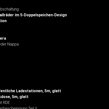
Abschaltung
allräder im 5-Doppelspeichen-Design
tion
era
Leder Nappa
entliche Ladestationen, 5m, glatt
dose, 5m, glatt
it RDE
sbescheinigung Teil II