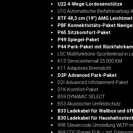
U22 4-Wege-Lordosenstütze
U10 Automatische Beifahrerairbag-
RTF 48,3 cm (19") AMG Leichtmet
PBF Konnektivitäts-Paket Naviga
P65 Sitzkomfort-Paket
P49 Spiegel-Paket
P44 Park-Paket mit Rückfahrkam
L5C Multifunktions-Sportlenkrad in 
K13 Serviceintervall 25.000 KM
K11 Adaptives Bremslicht
D2P Advanced Park-Paket
D2I Advanced Infotainment-Paket
D1K Komfort-Paket
B59 DYNAMIC SELECT
B53 Akustischer Umfeldschutz
B33 Ladekabel für Wallbox und öff
B30 Ladekabel für Haushaltssteck
998 Steuercode Umstellung WLTP m
969 COC-Papier EU6 – mit Zulassung