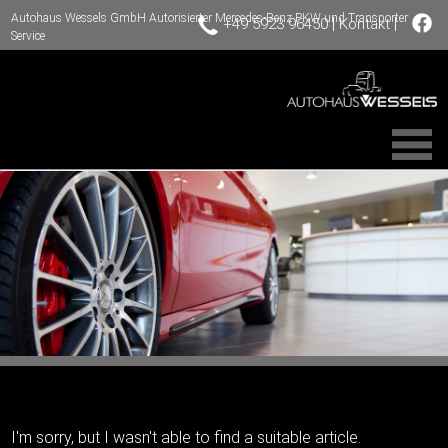
Autohaus Wessels GmbH Autorisierter Mercedes-Benz PKW und Transporter
|
|
+49 5923 96450
Kontakt
Service
I'm sorry, but I wasn't able to find a suitable article.