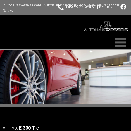
Autohaus Wessels GmbH Autorisierter Mercedes-Benz PKW und Transporter
|
|
+49 5923 96450
Kontakt
Service
Typ:
E 300 T e