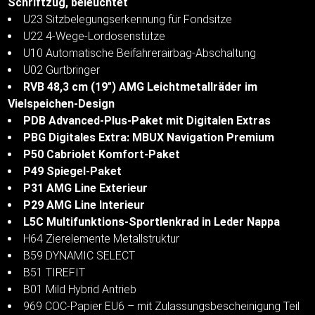
Schriftzug, beleuchtet
U23 Sitzbelegungserkennung für Fondsitze
U22 4-Wege-Lordosenstütze
U10 Automatische Beifahrerairbag-Abschaltung
U02 Gurtbringer
RVB 48,3 cm (19") AMG Leichtmetallräder im
Vielspeichen-Design
PDB Advanced-Plus-Paket mit Digitalen Extras
PBG Digitales Extra: MBUX Navigation Premium
P50 Cabriolet Komfort-Paket
P49 Spiegel-Paket
P31 AMG Line Exterieur
P29 AMG Line Interieur
L5C Multifunktions-Sportlenkrad in Leder Nappa
H64 Zierelemente Metallstruktur
B59 DYNAMIC SELECT
B51 TIREFIT
B01 Mild Hybrid Antrieb
969 COC-Papier EU6 – mit Zulassungsbescheinigung Teil