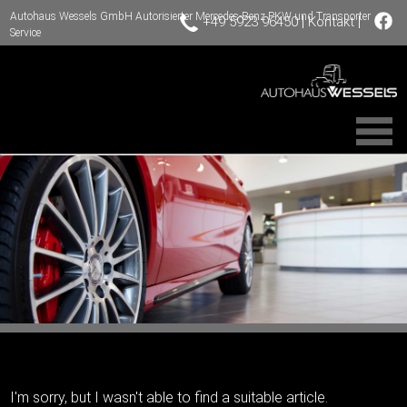
Autohaus Wessels GmbH Autorisierter Mercedes-Benz PKW und Transporter
|
|
+49 5923 96450
Kontakt
Service
I'm sorry, but I wasn't able to find a suitable article.