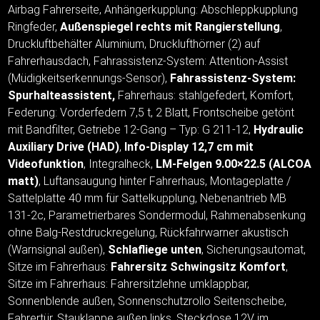
Airbag Fahrerseite, Anhängerkupplung: Abschleppkupplung
Ringfeder,
Außenspiegel rechts mit Rangierstellung
,
Druckluftbehälter Aluminium, Drucklufthörner (2) auf
Fahrerhausdach, Fahrassistenz-System: Attention-Assist
(Müdigkeitserkennungs-Sensor),
Fahrassistenz-System:
Spurhalteassistent,
Fahrerhaus: stahlgefedert, Komfort,
Federung: Vorderfedern 7,5 t, 2 Blatt, Frontscheibe getönt
mit Bandfilter, Getriebe 12-Gang – Typ: G 211-12,
Hydraulic
Auxiliary Drive (HAD)
,
Info-Display 12,7 cm mit
Videofunktion
, Integralheck,
LM-Felgen 9.00×22.5 (ALCOA
matt)
, Luftansaugung hinter Fahrerhaus, Montageplatte /
Sattelplatte 40 mm für Sattelkupplung, Nebenantrieb MB
131-2c, Parametrierbares Sondermodul, Rahmenabsenkung
ohne Balg-Restdruckregelung, Rückfahrwarner akustisch
(Warnsignal außen),
Schlafliege unten
, Sicherungsautomat,
Sitze im Fahrerhaus:
Fahrersitz Schwingsitz Komfort
,
Sitze im Fahrerhaus: Fahrersitzlehne umklappbar,
Sonnenblende außen, Sonnenschutzrollo Seitenscheibe,
Fahrertür, Stauklappe außen links, Steckdose 12V im