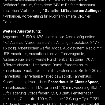
Beifahrerfussraum, Steckdose 24V im Beifahrerfussraum
zusätzlich, Vorbereitung /
Schalter Liftachse am Auflieger
/ Anhänger, Vorbereitung für Rückfahrkamera, Ölkühler
Getriebe
Weitere Ausstattung:
Abgasnorm EURO 6, ABS abschaltbar, Achskonfiguration:
4×2, Achslast Vorderachse 7,5 t, Anhängersteckdose 24V /
15-polig, Arbeitsscheinwerfer, Arocs, Audiosystem: Radio mit
USB-Anschluss, Auspuffendrohr zur Fahrzeugmitte,
Außenspiegel elektr. verstell- und heizbar, Batterie 170 Ah,
Differentialsperre Hinterachse, Druckluftanschluss im
Fahrerhaus, Drucklufteinheit mittel, Fahrerhaus: Breite 2,30 m,
Fahrerhaus: Fahrerhauseinstieg beweglich, Fahrerhaus:
Kippeinrichtung hydraulisch,
Fahrerhaus: M ClassicSpace,
Fahrerhausboden mit Motortunnel 170 mm, Federung: Blatt /
Luft, Federung: Vorderfedern 7,5 t, 3 Blatt, Fensterheber
elektrisch, Generator 100 A, Getriebe 12-Gang – Typ: G 281-
12, Harnstofftank (AdBlue): 60 Ltr., Hinterachse Tellerrad 440,