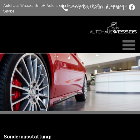
Autohaus Wessels GmbH Autorisierter Mercedes-Benz PKW und Transporter
|
|
+49 5923 96450
Kontakt
Service
Sonderausstattung: