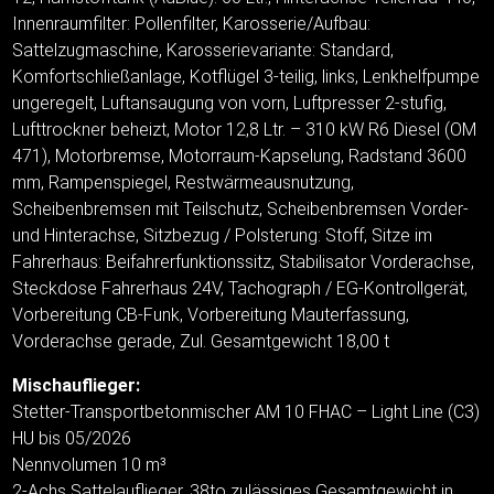
Innenraumfilter: Pollenfilter, Karosserie/Aufbau:
Sattelzugmaschine, Karosserievariante: Standard,
Komfortschließanlage, Kotflügel 3-teilig, links, Lenkhelfpumpe
ungeregelt, Luftansaugung von vorn, Luftpresser 2-stufig,
Lufttrockner beheizt, Motor 12,8 Ltr. – 310 kW R6 Diesel (OM
471), Motorbremse, Motorraum-Kapselung, Radstand 3600
mm, Rampenspiegel, Restwärmeausnutzung,
Scheibenbremsen mit Teilschutz, Scheibenbremsen Vorder-
und Hinterachse, Sitzbezug / Polsterung: Stoff, Sitze im
Fahrerhaus: Beifahrerfunktionssitz, Stabilisator Vorderachse,
Steckdose Fahrerhaus 24V, Tachograph / EG-Kontrollgerät,
Vorbereitung CB-Funk, Vorbereitung Mauterfassung,
Vorderachse gerade, Zul. Gesamtgewicht 18,00 t
Mischauflieger:
Stetter-Transportbetonmischer AM 10 FHAC – Light Line (C3)
HU bis 05/2026
Nennvolumen 10 m³
2-Achs Sattelauflieger, 38to zulässiges Gesamtgewicht in