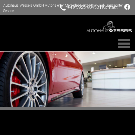
Autohaus Wessels GmbH Autorisierter Mercedes-Benz PKW und Transporter
|
|
+49 5923 96450
Kontakt
Service