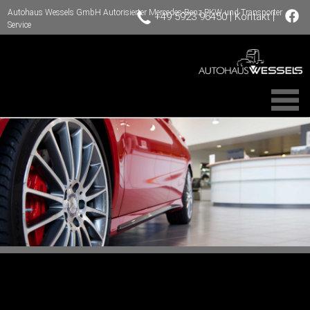
Autohaus Wessels GmbH Autorisierter Mercedes-Benz PKW und Transporter
|
|
+49 5923 96450
Kontakt
Service