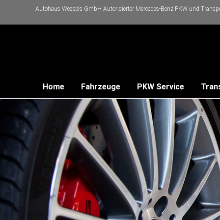
Autohaus Wessels GmbH Autorisierter Mercedes-Benz PKW und Transpor
Home
Fahrzeuge
PKW Service
Tran