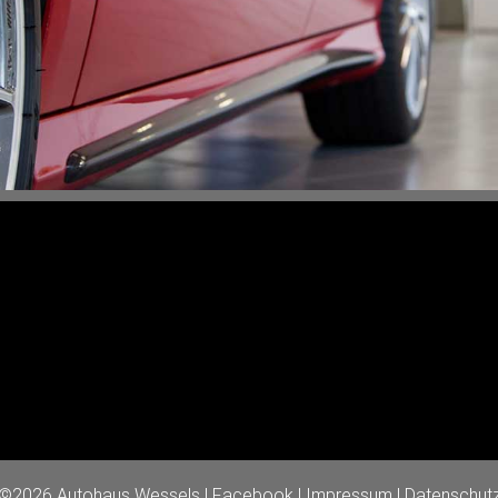
©2026 Autohaus Wessels |
Facebook
|
Impressum
|
Datenschut